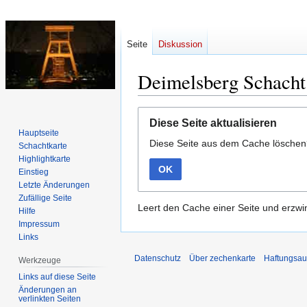
Seite
Diskussion
Deimelsberg Schacht
Zur
Zur
Diese Seite aktualisieren
Navigation
Suche
Hauptseite
Diese Seite aus dem Cache lösche
springen
springen
Schachtkarte
Highlightkarte
OK
Einstieg
Letzte Änderungen
Zufällige Seite
Leert den Cache einer Seite und erzwin
Hilfe
Impressum
Links
Datenschutz
Über zechenkarte
Haftungsau
Werkzeuge
Links auf diese Seite
Änderungen an
verlinkten Seiten