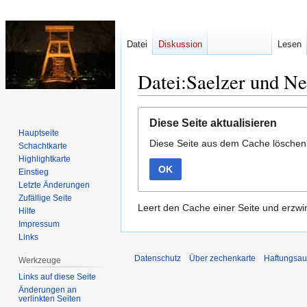
Datei
Diskussion
Lesen
Datei:Saelzer und N
Zur
Zur
Diese Seite aktualisieren
Navigation
Suche
Hauptseite
Diese Seite aus dem Cache lösche
springen
springen
Schachtkarte
Highlightkarte
OK
Einstieg
Letzte Änderungen
Zufällige Seite
Leert den Cache einer Seite und erzwin
Hilfe
Impressum
Links
Datenschutz
Über zechenkarte
Haftungsau
Werkzeuge
Links auf diese Seite
Änderungen an
verlinkten Seiten