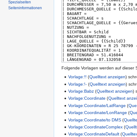
Spezialseiten
Seiten­­informationen
Folgende Vorlagen werden auf dieser 
Vorlage:!!
(
Quelltext anzeigen
) sch
Vorlage:!-
(
Quelltext anzeigen
) sch
Vorlage:Babz
(
Quelltext anzeigen
) 
Vorlage:Coordinate
(
Quelltext anze
Vorlage:Coordinate/LatRange
(
Quel
Vorlage:Coordinate/LonRange
(
Que
Vorlage:Coordinate/to DMS
(
Quellt
Vorlage:CoordinateComplex
(
Quell
Vorlage:CoordinateDefault
(
Quellte