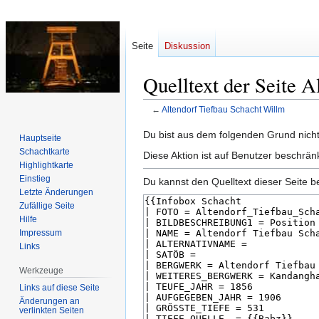
Seite
Diskussion
Quelltext der Seite 
←
Altendorf Tiefbau Schacht Willm
Zur
Zur
Du bist aus dem folgenden Grund nicht 
Hauptseite
Navigation
Suche
Schachtkarte
Diese Aktion ist auf Benutzer beschrän
springen
springen
Highlightkarte
Einstieg
Du kannst den Quelltext dieser Seite b
Letzte Änderungen
Zufällige Seite
Hilfe
Impressum
Links
Werkzeuge
Links auf diese Seite
Änderungen an
verlinkten Seiten