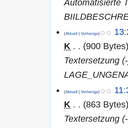
Automatisierte T
BIILDBESCHR
7.
13:
Aktuell
Vorherige
April
2012
K
900 Bytes
Textersetzung 
LAGE_UNGENAU
1.
11:
Aktuell
Vorherige
April
2012
K
863 Bytes
Textersetzung (-