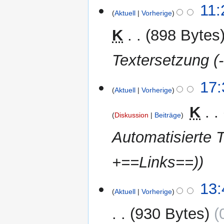
11:
Aktuell
Vorherige
K
898 Bytes
Textersetzung (-
29.
17:
Aktuell
Vorherige
März
2012
‎
K
Diskussion
Beiträge
Automatisierte 
+==Links==)
25.
13:
Aktuell
Vorherige
März
2012
930 Bytes