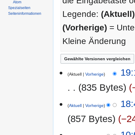
die Eingabetaste o
Atom
Spezialseiten
Legende:
(Aktuell)
Seiten­­informationen
(Vorherige)
= Unter
Kleine Änderung
18.
19:
Aktuell
Vorherige
Januar
2015
835 Bytes
5.
18:
Aktuell
Vorherige
April
2013
857 Bytes
−2
13.
10: