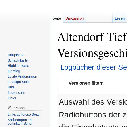
Seite
Diskussion
Lesen
Altendorf Tie
Versionsgesch
Hauptseite
Schachtkarte
Logbücher dieser Se
Highlightkarte
Einstieg
Letzte Änderungen
Zur
Zur
Zufällige Seite
Versionen filtern
Navigation
Suche
Hilfe
springen
springen
Impressum
Links
Auswahl des Versio
Werkzeuge
Radiobuttons der 
Links auf diese Seite
Änderungen an
verlinkten Seiten