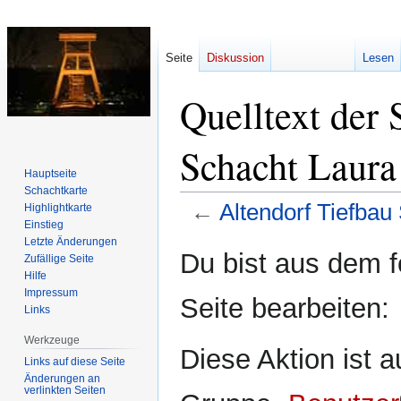
Seite
Diskussion
Lesen
Quelltext der 
Schacht Laura
Hauptseite
Schachtkarte
←
Altendorf Tiefbau
Highlightkarte
Einstieg
Letzte Änderungen
Zur
Zur
Du bist aus dem f
Zufällige Seite
Navigation
Suche
Hilfe
springen
springen
Impressum
Seite bearbeiten:
Links
Werkzeuge
Diese Aktion ist a
Links auf diese Seite
Änderungen an
verlinkten Seiten