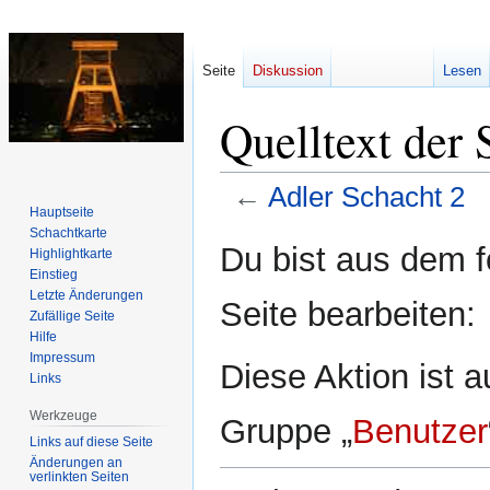
Seite
Diskussion
Lesen
Quelltext der 
←
Adler Schacht 2
Hauptseite
Schachtkarte
Zur
Zur
Du bist aus dem f
Highlightkarte
Navigation
Suche
Einstieg
springen
springen
Letzte Änderungen
Seite bearbeiten:
Zufällige Seite
Hilfe
Impressum
Diese Aktion ist a
Links
Werkzeuge
Gruppe „
Benutzer
Links auf diese Seite
Änderungen an
verlinkten Seiten