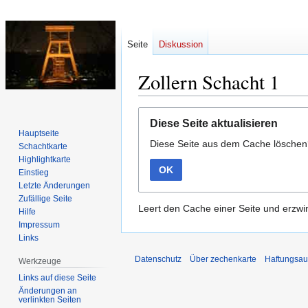
Seite
Diskussion
Zollern Schacht 1
Zur
Zur
Diese Seite aktualisieren
Navigation
Suche
Hauptseite
Diese Seite aus dem Cache lösche
springen
springen
Schachtkarte
Highlightkarte
OK
Einstieg
Letzte Änderungen
Zufällige Seite
Leert den Cache einer Seite und erzwin
Hilfe
Impressum
Links
Datenschutz
Über zechenkarte
Haftungsau
Werkzeuge
Links auf diese Seite
Änderungen an
verlinkten Seiten