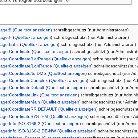
kürzlich erfolgten Bearbeitungen
0
lage:!!
(
Quelltext anzeigen
) schreibgeschützt (nur Administratoren)
lage:!-
(
Quelltext anzeigen
) schreibgeschützt (nur Administratoren)
lage:Babz
(
Quelltext anzeigen
) schreibgeschützt (nur Administratoren)
lage:Coordinate
(
Quelltext anzeigen
) schreibgeschützt (nur Administra
lage:Coordinate/LatRange
(
Quelltext anzeigen
) schreibgeschützt (nur 
lage:Coordinate/LonRange
(
Quelltext anzeigen
) schreibgeschützt (nur
lage:Coordinate/to DMS
(
Quelltext anzeigen
) schreibgeschützt (nur Ad
lage:CoordinateComplex
(
Quelltext anzeigen
) schreibgeschützt (nur Ad
lage:CoordinateDefault
(
Quelltext anzeigen
) schreibgeschützt (nur Adm
lage:CoordinateLink
(
Quelltext anzeigen
) schreibgeschützt (nur Admini
lage:CoordinateMain
(
Quelltext anzeigen
) schreibgeschützt (nur Admini
lage:CoordinateRR DEFAULT
(
Quelltext anzeigen
) schreibgeschützt (n
lage:CoordinateSYSTEM
(
Quelltext anzeigen
) schreibgeschützt (nur A
lage:Info ISO-3166-2
(
Quelltext anzeigen
) schreibgeschützt (nur Admin
lage:Info ISO-3166-2:DE-NW
(
Quelltext anzeigen
) schreibgeschützt (n