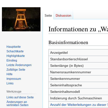
Seite
Diskussion
Informationen zu „W
Basisinformationen
Zur
Zur
Navigation
Suche
Hauptseite
Schachtkarte
springen
springen
Anzeigetitel
Highlightkarte
Standardsortierschlüssel
Einstieg
Letzte Änderungen
Seitenlänge (in Bytes)
Zufällige Seite
Namensraumkennnummer
Hilfe
Seitenkennnummer
Impressum
Links
Seiteninhaltssprache
Seiteninhaltsmodell
Werkzeuge
Links auf diese Seite
Indizierung durch Suchmaschinen
Änderungen an
Anzahl der Weiterleitungen zu dieser 
verlinkten Seiten