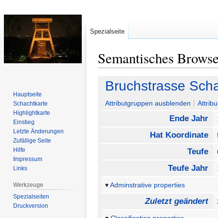
Spezialseite
Semantisches Brows
Zur
Zur
Bruchstrasse Scha
Navigation
Suche
Hauptseite
springen
springen
Attributgruppen ausblenden
Attrib
Schachtkarte
Highlightkarte
Ende Jahr
Einstieg
Letzte Änderungen
Hat Koordinate
Zufällige Seite
Hilfe
Teufe
Impressum
Teufe Jahr
Links
Adminstrative properties
Werkzeuge
Spezialseiten
Zuletzt geändert
Druckversion