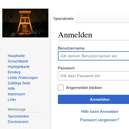
Spezialseite
Anmelden
Zur
Zur
Benutzername
Navigation
Suche
Hauptseite
springen
springen
Schachtkarte
Highlightkarte
Passwort
Einstieg
Letzte Änderungen
Zufällige Seite
Angemeldet bleiben
Hilfe
Impressum
Anmelden
Links
Werkzeuge
Hilfe beim Anmelden
Spezialseiten
Passwort vergessen?
Druckversion