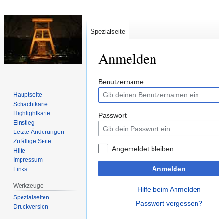
Spezialseite
Anmelden
Zur
Zur
Benutzername
Navigation
Suche
Hauptseite
springen
springen
Schachtkarte
Highlightkarte
Passwort
Einstieg
Letzte Änderungen
Zufällige Seite
Angemeldet bleiben
Hilfe
Impressum
Anmelden
Links
Werkzeuge
Hilfe beim Anmelden
Spezialseiten
Passwort vergessen?
Druckversion