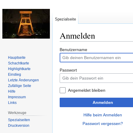
Spezialseite
Anmelden
Zur
Zur
Benutzername
Navigation
Suche
Hauptseite
springen
springen
Schachtkarte
Highlightkarte
Passwort
Einstieg
Letzte Änderungen
Zufällige Seite
Angemeldet bleiben
Hilfe
Impressum
Anmelden
Links
Werkzeuge
Hilfe beim Anmelden
Spezialseiten
Passwort vergessen?
Druckversion