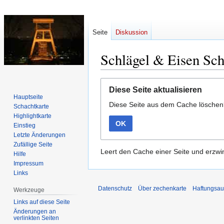
Seite
Diskussion
Schlägel & Eisen Sch
Zur
Zur
Diese Seite aktualisieren
Navigation
Suche
Hauptseite
Diese Seite aus dem Cache lösche
springen
springen
Schachtkarte
Highlightkarte
OK
Einstieg
Letzte Änderungen
Zufällige Seite
Leert den Cache einer Seite und erzwin
Hilfe
Impressum
Links
Datenschutz
Über zechenkarte
Haftungsau
Werkzeuge
Links auf diese Seite
Änderungen an
verlinkten Seiten