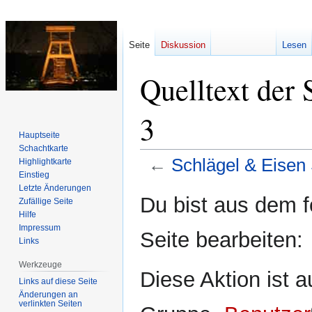
Seite
Diskussion
Lesen
Quelltext der 
3
Hauptseite
Schachtkarte
←
Schlägel & Eisen
Highlightkarte
Einstieg
Letzte Änderungen
Zur
Zur
Du bist aus dem f
Zufällige Seite
Navigation
Suche
Hilfe
springen
springen
Impressum
Seite bearbeiten:
Links
Werkzeuge
Diese Aktion ist a
Links auf diese Seite
Änderungen an
verlinkten Seiten