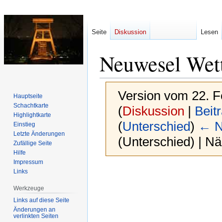
Seite
Diskussion
Lesen
Neuwesel Wett
Version vom 22. F
Hauptseite
Schachtkarte
(
Diskussion
|
Beit
Highlightkarte
(
Unterschied
)
← N
Einstieg
Letzte Änderungen
(Unterschied) | N
Zufällige Seite
Hilfe
Impressum
Zur
Zur
Links
Navigation
Suche
Werkzeuge
springen
springen
Links auf diese Seite
Änderungen an
verlinkten Seiten