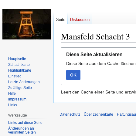
Seite
Diskussion
Mansfeld Schacht 3
Zur
Zur
Diese Seite aktualisieren
Navigation
Suche
Hauptseite
Diese Seite aus dem Cache lösche
springen
springen
Schachtkarte
Highlightkarte
OK
Einstieg
Letzte Änderungen
Zufällige Seite
Leert den Cache einer Seite und erzwin
Hilfe
Impressum
Links
Datenschutz
Über zechenkarte
Haftungsau
Werkzeuge
Links auf diese Seite
Änderungen an
verlinkten Seiten