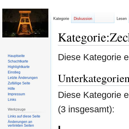
Kategorie
Diskussion
Lesen
Kategorie
:
Zec
Zur
Zur
Diese Kategorie e
Hauptseite
Navigation
Suche
Schachtkarte
springen
springen
Highlightkarte
Einstieg
Unterkategorie
Letzte Änderungen
Zufällige Seite
Hilfe
Diese Kategorie e
Impressum
Links
(3 insgesamt):
Werkzeuge
Links auf diese Seite
Änderungen an
verlinkten Seiten