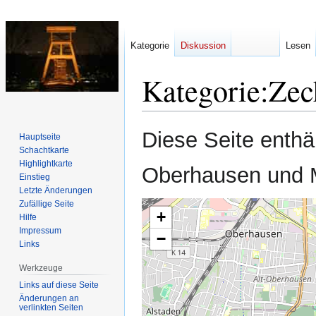
Kategorie
Diskussion
Lesen
Kategorie
:
Zec
Zur
Zur
Diese Seite enthä
Hauptseite
Navigation
Suche
Schachtkarte
springen
springen
Highlightkarte
Oberhausen und 
Einstieg
Letzte Änderungen
Zufällige Seite
+
Hilfe
Impressum
−
Links
Werkzeuge
Links auf diese Seite
Änderungen an
verlinkten Seiten