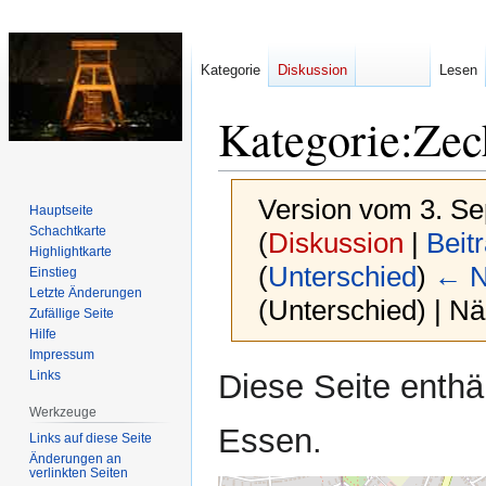
Kategorie
Diskussion
Lesen
Kategorie
:
Zec
Version vom 3. S
Hauptseite
Schachtkarte
(
Diskussion
|
Beit
Highlightkarte
(
Unterschied
)
← N
Einstieg
Letzte Änderungen
(Unterschied) | N
Zufällige Seite
Hilfe
Impressum
Zur
Zur
Diese Seite enthä
Links
Navigation
Suche
Werkzeuge
springen
springen
Essen.
Links auf diese Seite
Änderungen an
verlinkten Seiten