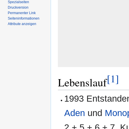
Spezialseiten
Druckversion
Permanenter Link
Seiten­­informationen
Attribute anzeigen
[1]
Lebenslauf
1993 Entstande
Aden
und
Mono
2 + 5 + 6 + 7, K