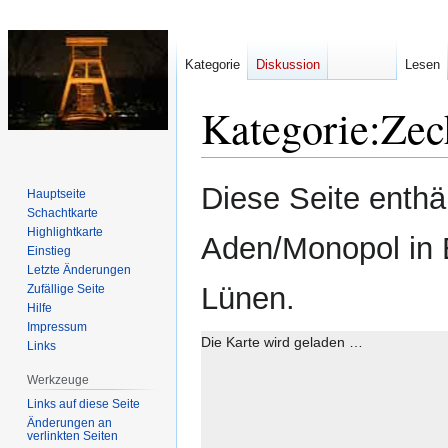
Kategorie
Diskussion
Lesen
Kategorie
:
Zec
Zur
Zur
Diese Seite enthä
Hauptseite
Navigation
Suche
Schachtkarte
springen
springen
Highlightkarte
Aden/Monopol in
Einstieg
Letzte Änderungen
Lünen.
Zufällige Seite
Hilfe
Impressum
Die Karte wird geladen …
Links
Werkzeuge
Links auf diese Seite
Änderungen an
verlinkten Seiten