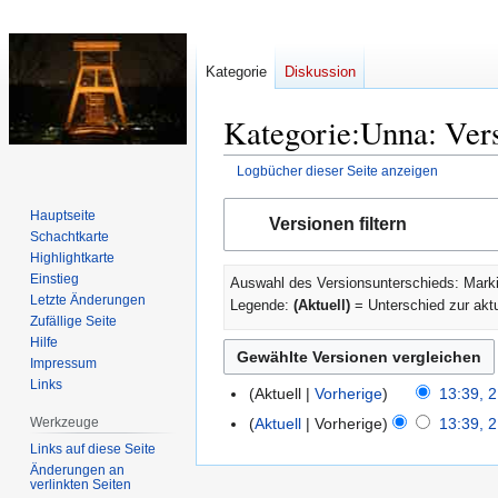
Kategorie
Diskussion
Kategorie:Unna: Vers
Logbücher dieser Seite anzeigen
Zur
Zur
Hauptseite
Versionen filtern
Navigation
Suche
Schachtkarte
springen
springen
Highlightkarte
Einstieg
Auswahl des Versionsunterschieds: Marki
Letzte Änderungen
Legende:
(Aktuell)
= Unterschied zur akt
Zufällige Seite
Hilfe
Impressum
Links
Aktuell
Vorherige
13:39, 2
21.
April
Werkzeuge
Aktuell
Vorherige
13:39, 2
2012
K
Links auf diese Seite
Änderungen an
e
verlinkten Seiten
i