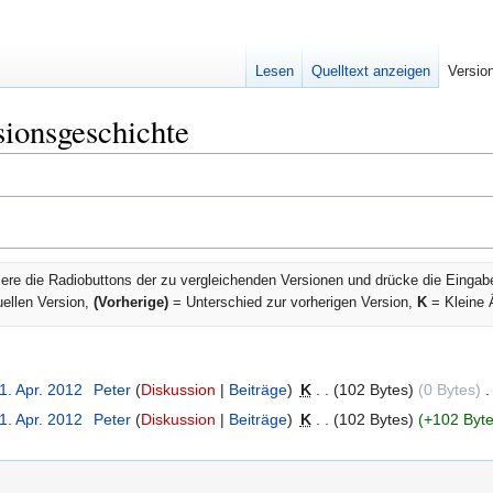
Lesen
Quelltext anzeigen
Versio
ionsgeschichte
ere die Radiobuttons der zu vergleichenden Versionen und drücke die Eingab
uellen Version,
(Vorherige)
= Unterschied zur vorherigen Version,
K
= Kleine 
1. Apr. 2012
‎
Peter
Diskussion
Beiträge
‎
K
102 Bytes
0 Bytes
‎
1. Apr. 2012
‎
Peter
Diskussion
Beiträge
‎
K
102 Bytes
+102 Byt