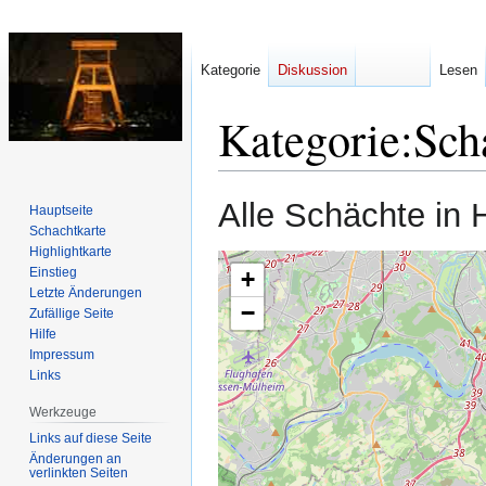
Kategorie
Diskussion
Lesen
Kategorie
:
Sch
Zur
Zur
Alle Schächte in 
Hauptseite
Navigation
Suche
Schachtkarte
springen
springen
Highlightkarte
Einstieg
+
Letzte Änderungen
−
Zufällige Seite
Hilfe
Impressum
Links
Werkzeuge
Links auf diese Seite
Änderungen an
verlinkten Seiten