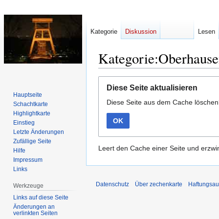
Kategorie
Diskussion
Lesen
Kategorie:Oberhause
Zur
Zur
Diese Seite aktualisieren
Navigation
Suche
Hauptseite
Diese Seite aus dem Cache lösche
springen
springen
Schachtkarte
Highlightkarte
OK
Einstieg
Letzte Änderungen
Zufällige Seite
Leert den Cache einer Seite und erzwin
Hilfe
Impressum
Links
Datenschutz
Über zechenkarte
Haftungsau
Werkzeuge
Links auf diese Seite
Änderungen an
verlinkten Seiten