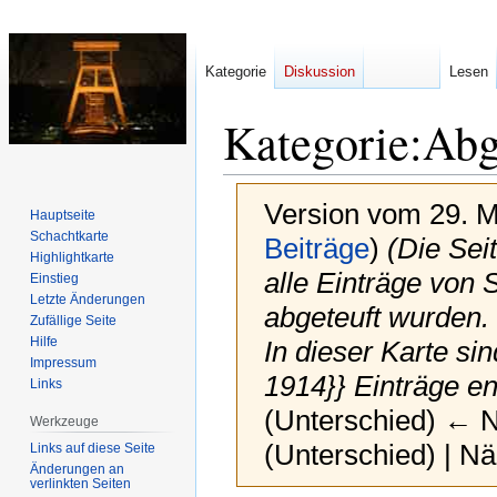
Kategorie
Diskussion
Lesen
Kategorie
:
Abg
Version vom 29. M
Hauptseite
Schachtkarte
Beiträge
)
(Die Sei
Highlightkarte
alle Einträge von S
Einstieg
Letzte Änderungen
abgeteuft wurden. 
Zufällige Seite
Hilfe
In dieser Karte 
Impressum
1914}} Einträge en
Links
(Unterschied) ← Nä
Werkzeuge
(Unterschied) | N
Links auf diese Seite
Änderungen an
verlinkten Seiten