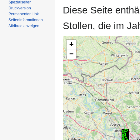
Spezialseiten
Zur
Zur
Diese Seite enthä
Druckversion
Navigation
Suche
Permanenter Link
springen
springen
Seiten­­informationen
Stollen, die im J
Attribute anzeigen
+
−