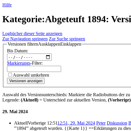
Hilfe
Kategorie:Abgeteuft 1894: Vers
Logbücher dieser Seite anzeigen
Zur Navigation springen
Zur Suche springen
Versionen filtern
Ausklappen
Einklappen
Bis Datum:
Markierungs
-Filter:
Auswahl umkehren
Versionen anzeigen
Auswahl des Versionsunterschieds: Markiere die Radiobuttons der zu
Legende:
(Aktuell)
= Unterschied zur aktuellen Version,
(Vorherige)
29. Mai 2024
Aktuell
Vorherige
12:51
12:51, 29. Mai 2024
‎
Peter
Diskussion
B
'''1894''' abgeteuft wurden. {{Karte 1}} ==Erklärungen zu 