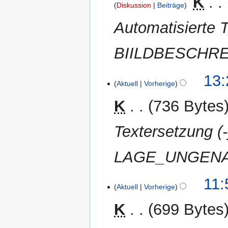
‎
K
Diskussion
Beiträge
Automatisierte T
BIILDBESCHR
7.
13:
Aktuell
Vorherige
April
2012
K
736 Bytes
Textersetzung 
LAGE_UNGENAU
1.
11:
Aktuell
Vorherige
April
2012
K
699 Bytes