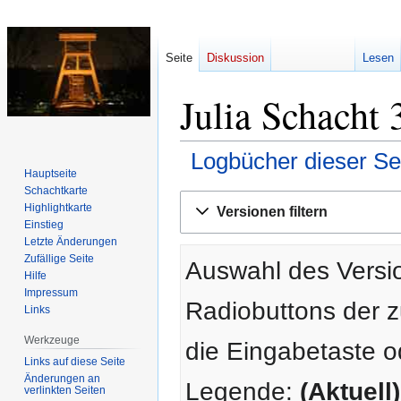
Seite
Diskussion
Lesen
Julia Schacht 
Logbücher dieser Se
Hauptseite
Schachtkarte
Zur
Zur
Highlightkarte
Versionen filtern
Navigation
Suche
Einstieg
springen
springen
Letzte Änderungen
Zufällige Seite
Auswahl des Versio
Hilfe
Impressum
Radiobuttons der 
Links
Werkzeuge
die Eingabetaste o
Links auf diese Seite
Änderungen an
Legende:
(Aktuell)
verlinkten Seiten