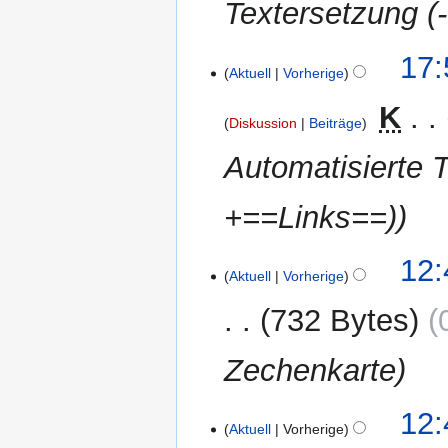
Textersetzung (-
29.
17:
Aktuell
Vorherige
März
2012
‎
K
Diskussion
Beiträge
Automatisierte 
+==Links==)
25.
12:
Aktuell
Vorherige
März
2012
732 Bytes
Zechenkarte
12:
Aktuell
Vorherige