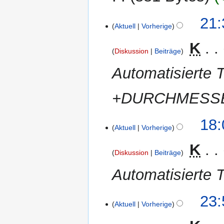
22.
21:
Aktuell
Vorherige
Mai
2013
‎
K
Diskussion
Beiträge
Automatisierte
+DURCHMESSER
11.
18:
Aktuell
Vorherige
Mai
2012
‎
K
Diskussion
Beiträge
Automatisierte T
28.
23:
Aktuell
Vorherige
April
2012