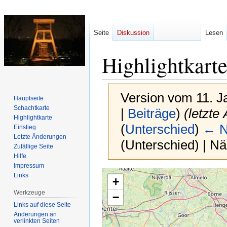
Seite
Diskussion
Lesen
Highlightkart
Version vom 11. J
Hauptseite
Schachtkarte
|
Beiträge
)
(letzte
Highlightkarte
(
Unterschied
)
← N
Einstieg
Letzte Änderungen
(Unterschied) | N
Zufällige Seite
Hilfe
Impressum
Zur
Zur
Links
+
Navigation
Suche
Werkzeuge
−
springen
springen
Links auf diese Seite
Änderungen an
verlinkten Seiten