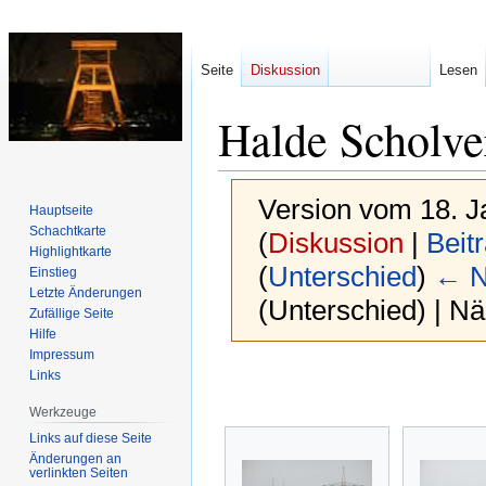
Seite
Diskussion
Lesen
Halde Scholve
Version vom 18. J
Hauptseite
Schachtkarte
(
Diskussion
|
Beit
Highlightkarte
(
Unterschied
)
← N
Einstieg
Letzte Änderungen
(Unterschied) | N
Zufällige Seite
Hilfe
Impressum
Zur
Zur
Links
Navigation
Suche
Werkzeuge
springen
springen
Links auf diese Seite
Änderungen an
verlinkten Seiten