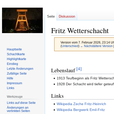
Seite
Diskussion
Fritz Wetterschacht
Version vom 7. Februar 2026, 23:14 U
(
Unterschied
)
← Nächstältere Version
Hauptseite
Schachtkarte
Zur
Zur
Highlightkarte
Navigation
Suche
Einstieg
[4]
Lebenslauf
Letzte Änderungen
springen
springen
Zufällige Seite
1913 Teufbeginn als Fritz Wettersch
Hilfe
Impressum
1928 Der Schacht wird tiefer geteuf
Links
Links
Werkzeuge
Links auf diese Seite
Wikipedia Zeche Fritz-Heinrich
Änderungen an
Wikipedia Bergwerk Emil-Fritz
verlinkten Seiten