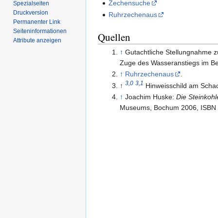
Zechensuche
Spezialseiten
Druckversion
Ruhrzechenaus
Permanenter Link
Seiten­­informationen
Quellen
Attribute anzeigen
↑
Gutachtliche Stellungnahme z
Zuge des Wasseranstiegs im Ber
↑
Ruhrzechenaus
.
3,0
3,1
↑
Hinweisschild am Schac
↑
Joachim Huske:
Die Steinkohl
Museums, Bochum 2006, ISBN 