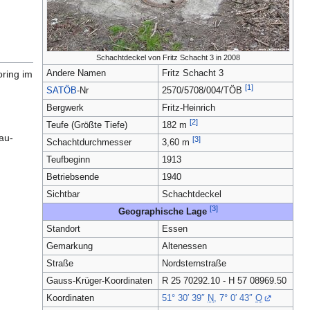
Schachtdeckel von Fritz Schacht 3 in 2008
ring im
Andere Namen
Fritz Schacht 3
[1]
SATÖB
-Nr
2570/5708/004/TÖB
Bergwerk
Fritz-Heinrich
[2]
Teufe (Größte Tiefe)
182 m
au-
[3]
Schachtdurchmesser
3,60 m
Teufbeginn
1913
Betriebsende
1940
Sichtbar
Schachtdeckel
[3]
Geographische Lage
Standort
Essen
Gemarkung
Altenessen
Straße
Nordsternstraße
Gauss-Krüger-Koordinaten
R 25 70292.10 - H 57 08969.50
Koordinaten
51° 30′ 39″
N
,
7° 0′ 43″
O