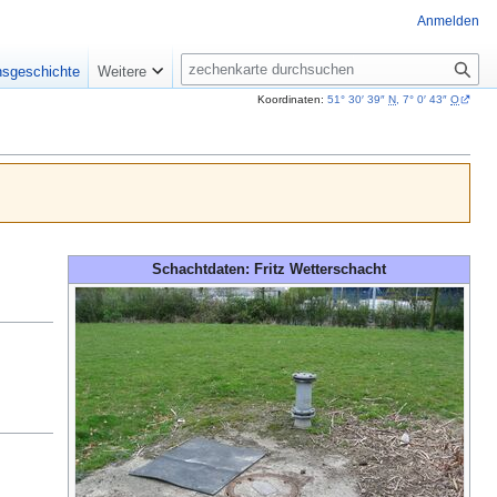
Anmelden
Suche
nsgeschichte
Weitere
Koordinaten:
51° 30′ 39″
N
,
7° 0′ 43″
O
Schachtdaten: Fritz Wetterschacht