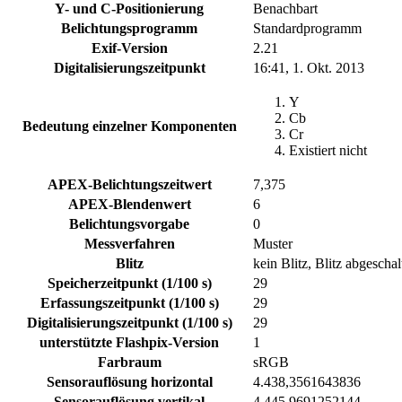
Y- und C-Positionierung
Benachbart
Belichtungsprogramm
Standardprogramm
Exif-Version
2.21
Digitalisierungszeitpunkt
16:41, 1. Okt. 2013
Y
Cb
Bedeutung einzelner Komponenten
Cr
Existiert nicht
APEX-Belichtungszeitwert
7,375
APEX-Blendenwert
6
Belichtungsvorgabe
0
Messverfahren
Muster
Blitz
kein Blitz, Blitz abgeschal
Speicherzeitpunkt (1/100 s)
29
Erfassungszeitpunkt (1/100 s)
29
Digitalisierungszeitpunkt (1/100 s)
29
unterstützte Flashpix-Version
1
Farbraum
sRGB
Sensorauflösung horizontal
4.438,3561643836
Sensorauflösung vertikal
4.445,9691252144