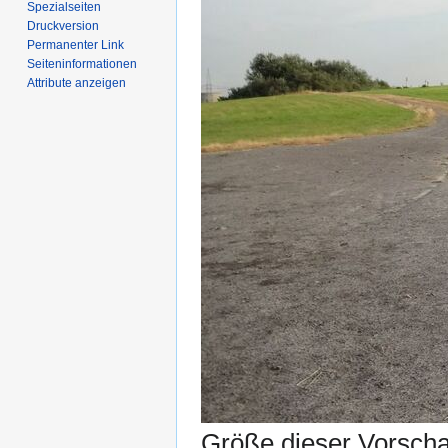
Spezialseiten
Druckversion
Permanenter Link
Seiten­­informationen
Attribute anzeigen
Größe dieser Vorsch