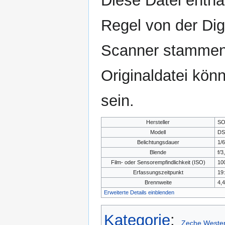
Diese Datei enthäl
Regel von der Di
Scanner stammen.
Originaldatei kön
sein.
Hersteller
S
Modell
DS
Belichtungsdauer
1/
Blende
f/3
Film- oder Sensorempfindlichkeit (ISO)
10
Erfassungszeitpunkt
19:
Brennweite
4,
Erweiterte Details einblenden
Kategorie
:
Zeche Wester