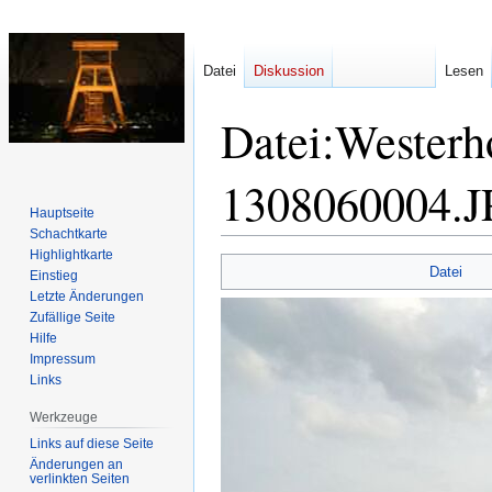
Datei
Diskussion
Lesen
Datei
:
Westerh
1308060004.
Hauptseite
Schachtkarte
Highlightkarte
Zur
Zur
Datei
Einstieg
Navigation
Suche
Letzte Änderungen
springen
springen
Zufällige Seite
Hilfe
Impressum
Links
Werkzeuge
Links auf diese Seite
Änderungen an
verlinkten Seiten