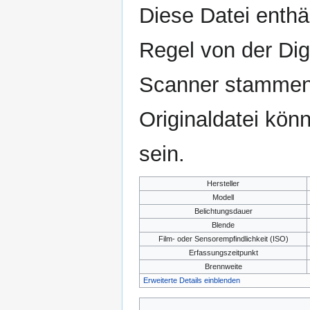
Diese Datei enthäl
Regel von der Di
Scanner stammen.
Originaldatei kön
sein.
Hersteller
Modell
Belichtungsdauer
Blende
Film- oder Sensorempfindlichkeit (ISO)
Erfassungszeitpunkt
Brennweite
Erweiterte Details einblenden