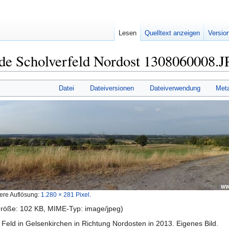
Lesen
Quelltext anzeigen
Versio
de Scholverfeld Nordost 1308060008.
Datei
Dateiversionen
Dateiverwendung
Met
ere Auflösung:
1.280 × 281 Pixel
.
igröße: 102 KB, MIME-Typ:
image/jpeg
)
Feld in Gelsenkirchen in Richtung Nordosten in 2013. Eigenes Bild.