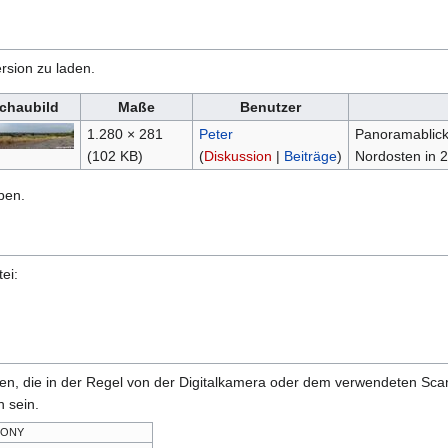
rsion zu laden.
chaubild
Maße
Benutzer
1.280 × 281
Peter
Panoramablick 
(102 KB)
(
Diskussion
|
Beiträge
)
Nordosten in 2
ben.
ei:
onen, die in der Regel von der Digitalkamera oder dem verwendeten Sc
 sein.
SONY