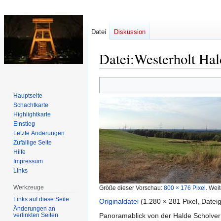
Datei
Diskussion
Datei
:
Westerholt Hal
Zur
Zur
Navigation
Suche
Hauptseite
springen
springen
Schachtkarte
Highlightkarte
Einstieg
Letzte Änderungen
Zufällige Seite
Hilfe
Impressum
Links
Werkzeuge
Größe dieser Vorschau:
800 × 176 Pixel
.
Weit
Links auf diese Seite
Originaldatei
‎
(1.280 × 281 Pixel, Date
Änderungen an
verlinkten Seiten
Panoramablick von der Halde Scholver 