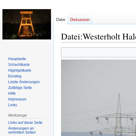
Datei
Diskussion
Datei
:
Westerholt Hal
Zur
Zur
Navigation
Suche
Hauptseite
springen
springen
Schachtkarte
Highlightkarte
Einstieg
Letzte Änderungen
Zufällige Seite
Hilfe
Impressum
Links
Werkzeuge
Links auf diese Seite
Änderungen an
verlinkten Seiten