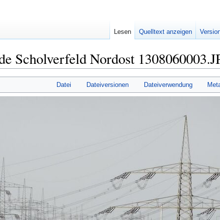
Lesen
Quelltext anzeigen
Versio
de Scholverfeld Nordost 1308060003.
Datei
Dateiversionen
Dateiverwendung
Met