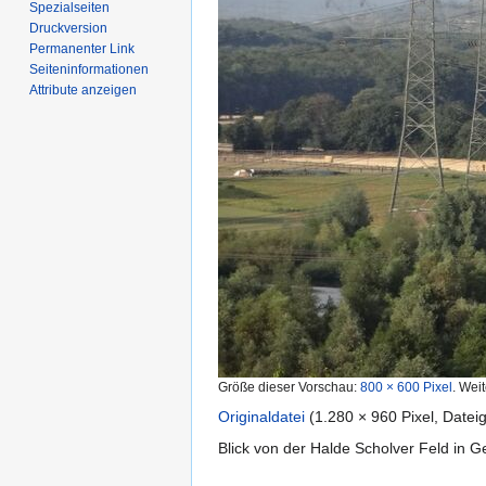
Spezialseiten
Druckversion
Permanenter Link
Seiten­­informationen
Attribute anzeigen
Größe dieser Vorschau:
800 × 600 Pixel
.
Weit
Originaldatei
‎
(1.280 × 960 Pixel, Date
Blick von der Halde Scholver Feld in G