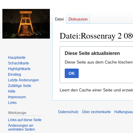
Datei
Diskussion
Datei:Rossenray 2 0
Zur
Zur
Diese Seite aktualisieren
Navigation
Suche
Hauptseite
Diese Seite aus dem Cache lösche
springen
springen
Schachtkarte
Highlightkarte
OK
Einstieg
Letzte Änderungen
Zufällige Seite
Leert den Cache einer Seite und erzwin
Hilfe
Impressum
Links
Datenschutz
Über zechenkarte
Haftungsau
Werkzeuge
Links auf diese Seite
Änderungen an
verlinkten Seiten