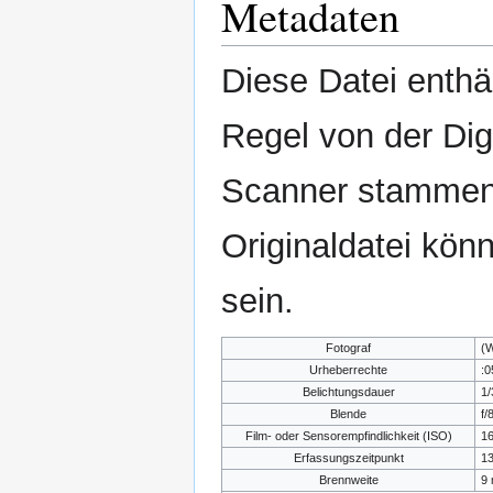
Metadaten
Diese Datei enthäl
Regel von der Di
Scanner stammen.
Originaldatei kön
sein.
Fotograf
(
Urheberrechte
:0
Belichtungsdauer
1/
Blende
f/
Film- oder Sensorempfindlichkeit (ISO)
1
Erfassungszeitpunkt
13
Brennweite
9