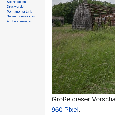
Spezialseiten
Druckversion
Permanenter Link
Seiten­­informationen
Attribute anzeigen
Größe dieser Vorsch
960 Pixel
.