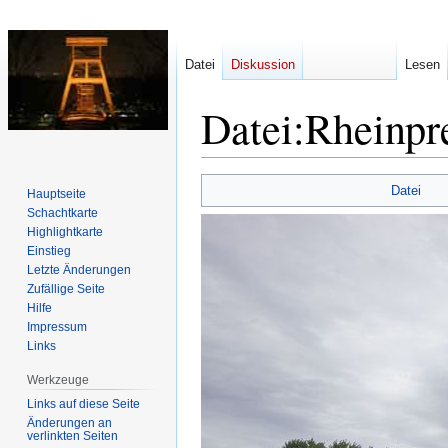
Datei
Diskussion
Lesen
Datei
:
Rheinpr
Zur
Zur
Datei
Hauptseite
Navigation
Suche
Schachtkarte
springen
springen
Highlightkarte
Einstieg
Letzte Änderungen
Zufällige Seite
Hilfe
Impressum
Links
Werkzeuge
Links auf diese Seite
Änderungen an
verlinkten Seiten