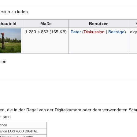
rsion zu laden.
chaubild
Maße
Benutzer
1.280 × 853
(165 KB)
Peter
(
Diskussion
|
Beiträge
)
eig
ben.
onen, die in der Regel von der Digitalkamera oder dem verwendeten Sc
 sein.
anon
anon EOS 400D DIGITAL