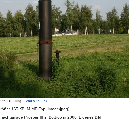
ere Auflösung:
1.280 × 853 Pixel
.
igröße: 165 KB, MIME-Typ:
image/jpeg
)
chtanlage Prosper III in Bottrop in 2008. Eigenes Bild.