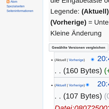
die Eingabetaste o
Atom
Spezialseiten
Legende:
(Aktuell)
Seiten­­informationen
(Vorherige)
= Unter
Kleine Änderung
18.
20:
Aktuell
Vorherige
Januar
2025
160 Bytes
20:
Aktuell
Vorherige
107 Bytes
Datei:0807250