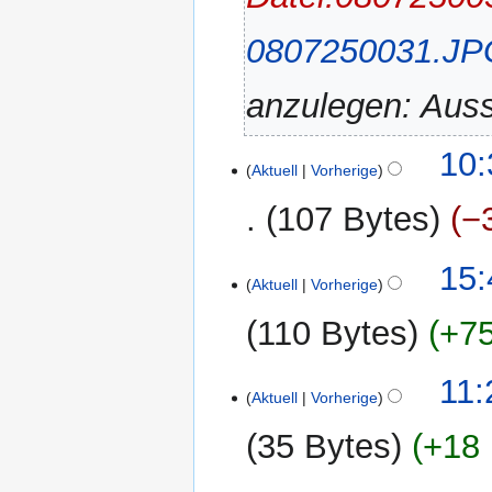
0807250031.JP
anzulegen: Auss
22.
10:
Aktuell
Vorherige
April
2012
107 Bytes
−
11.
15:
Aktuell
Vorherige
April
2012
110 Bytes
+75
1.
11:
Aktuell
Vorherige
April
2012
35 Bytes
+18 
K