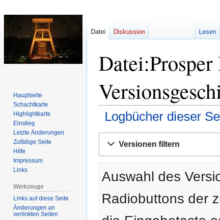
Datei
Diskussion
Lesen
Datei:Prosper
Versionsgesch
Hauptseite
Schachtkarte
Logbücher dieser Se
Highlightkarte
Einstieg
Letzte Änderungen
Zur
Zur
Zufällige Seite
Versionen filtern
Navigation
Suche
Hilfe
springen
springen
Impressum
Links
Auswahl des Versio
Werkzeuge
Radiobuttons der 
Links auf diese Seite
Änderungen an
verlinkten Seiten