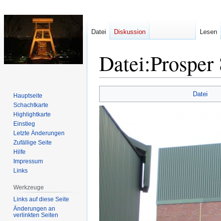
Datei
Diskussion
Lesen
Datei
:
Prosper
Zur
Zur
Datei
Hauptseite
Navigation
Suche
Schachtkarte
springen
springen
Highlightkarte
Einstieg
Letzte Änderungen
Zufällige Seite
Hilfe
Impressum
Links
Werkzeuge
Links auf diese Seite
Änderungen an
verlinkten Seiten