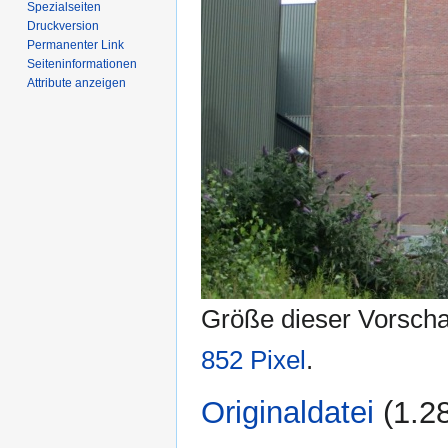
Spezialseiten
Druckversion
Permanenter Link
Seiten­­informationen
Attribute anzeigen
Größe dieser Vorsch
852 Pixel
.
Originaldatei
‎
(1.2