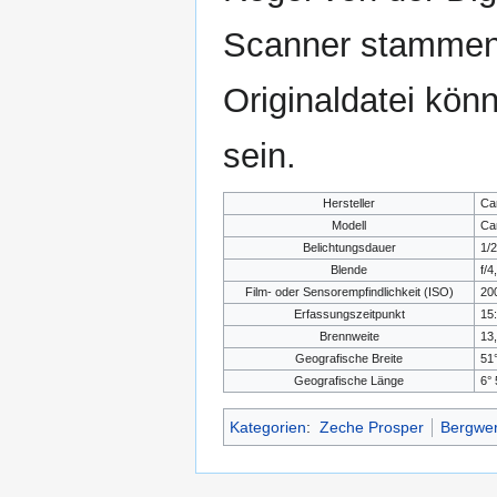
Scanner stammen.
Originaldatei kön
sein.
Hersteller
Ca
Modell
Ca
Belichtungsdauer
1/
Blende
f/4
Film- oder Sensorempfindlichkeit (ISO)
20
Erfassungszeitpunkt
15:
Brennweite
13
Geografische Breite
51°
Geografische Länge
6° 
Kategorien
:
Zeche Prosper
Bergwer