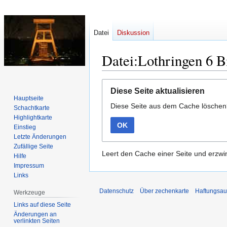
Datei
Diskussion
Datei:Lothringen 6 B
Zur
Zur
Diese Seite aktualisieren
Navigation
Suche
Hauptseite
Diese Seite aus dem Cache lösche
springen
springen
Schachtkarte
Highlightkarte
OK
Einstieg
Letzte Änderungen
Zufällige Seite
Leert den Cache einer Seite und erzwin
Hilfe
Impressum
Links
Datenschutz
Über zechenkarte
Haftungsau
Werkzeuge
Links auf diese Seite
Änderungen an
verlinkten Seiten