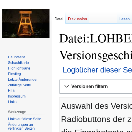
Datei
Diskussion
Lesen
Datei:LOHBE
Versionsgesch
Hauptseite
Schachtkarte
Logbücher dieser Se
Highlightkarte
Einstieg
Letzte Änderungen
Zur
Zur
Zufällige Seite
Versionen filtern
Navigation
Suche
Hilfe
springen
springen
Impressum
Links
Auswahl des Versio
Werkzeuge
Radiobuttons der 
Links auf diese Seite
Änderungen an
verlinkten Seiten