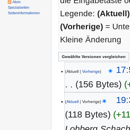
die Eingabetaste o
Atom
Spezialseiten
Legende:
(Aktuell)
Seiten­­informationen
(Vorherige)
= Unter
Kleine Änderung
14.
17:
Aktuell
Vorherige
Februar
2014
156 Bytes
30.
19:
Aktuell
Vorherige
April
2013
118 Bytes
+11
Lohberg Schacht