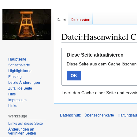
Datei
Diskussion
Datei:Hasenwinkel C
Zur
Zur
Diese Seite aktualisieren
Navigation
Suche
Hauptseite
Diese Seite aus dem Cache lösche
springen
springen
Schachtkarte
Highlightkarte
OK
Einstieg
Letzte Änderungen
Zufällige Seite
Leert den Cache einer Seite und erzwin
Hilfe
Impressum
Links
Datenschutz
Über zechenkarte
Haftungsau
Werkzeuge
Links auf diese Seite
Änderungen an
verlinkten Seiten