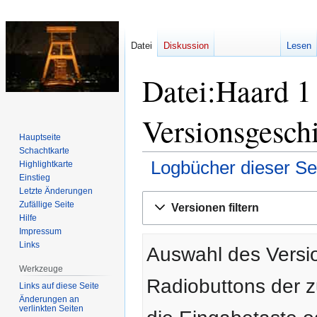
Datei
Diskussion
Lesen
Datei:Haard 1
Versionsgesch
Hauptseite
Schachtkarte
Logbücher dieser Se
Highlightkarte
Einstieg
Letzte Änderungen
Zur
Zur
Zufällige Seite
Versionen filtern
Navigation
Suche
Hilfe
springen
springen
Impressum
Links
Auswahl des Versio
Werkzeuge
Radiobuttons der 
Links auf diese Seite
Änderungen an
verlinkten Seiten