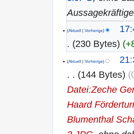
Aussagekräftig
5.
17:
Aktuell
Vorherige
Dezember
2015
230 Bytes
+
30.
21:
Aktuell
Vorherige
November
2015
144 Bytes
Datei:Zeche Gen
Haard Fördertu
Blumenthal Sch