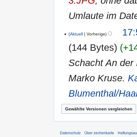
3.JPG
, ohne da
Umlaute im Dat
4.
17:
Aktuell
Vorherige
April
2013
144 Bytes
+1
Schacht An der 
Marko Kruse.
K
Blumenthal/Haa
Datenschutz
Über zechenkarte
Haftungsau