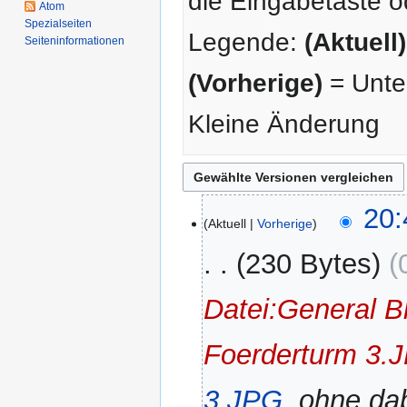
die Eingabetaste o
Atom
Spezialseiten
Legende:
(Aktuell)
Seiten­­informationen
(Vorherige)
= Unter
Kleine Änderung
22.
20:
Aktuell
Vorherige
Januar
2019
230 Bytes
Datei:General B
Foerderturm 3.
3.JPG
, ohne da