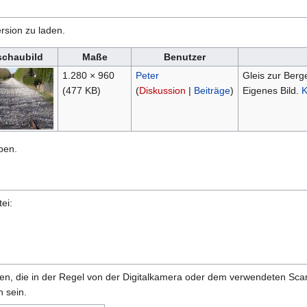
rsion zu laden.
schaubild
Maße
Benutzer
1.280 × 960
Peter
Gleis zur Berg
(477 KB)
(
Diskussion
|
Beiträge
)
Eigenes Bild.
K
ben.
ei:
onen, die in der Regel von der Digitalkamera oder dem verwendeten Sc
 sein.