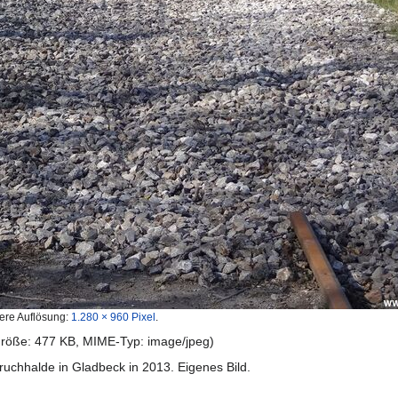
ere Auflösung:
1.280 × 960 Pixel
.
igröße: 477 KB, MIME-Typ:
image/jpeg
)
ruchhalde in Gladbeck in 2013. Eigenes Bild.