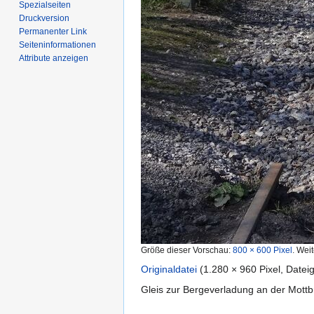
Spezialseiten
Druckversion
Permanenter Link
Seiten­­informationen
Attribute anzeigen
Größe dieser Vorschau:
800 × 600 Pixel
.
Weit
Originaldatei
‎
(1.280 × 960 Pixel, Date
Gleis zur Bergeverladung an der Mottb