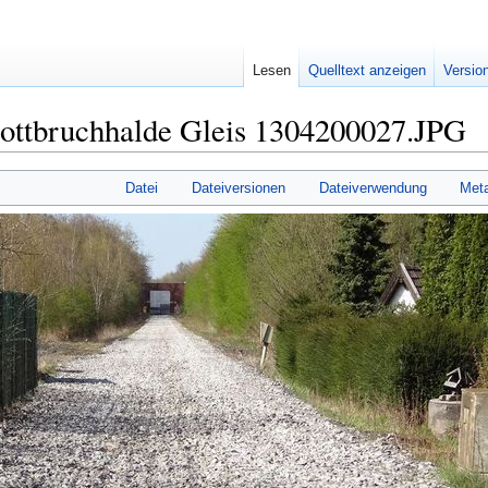
Lesen
Quelltext anzeigen
Versio
ottbruchhalde Gleis 1304200027.JPG
Datei
Dateiversionen
Dateiverwendung
Met