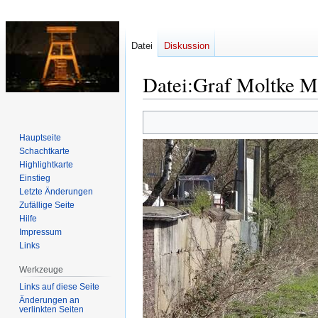
Datei
Diskussion
Datei
:
Graf Moltke M
Zur
Zur
Navigation
Suche
Hauptseite
springen
springen
Schachtkarte
Highlightkarte
Einstieg
Letzte Änderungen
Zufällige Seite
Hilfe
Impressum
Links
Werkzeuge
Links auf diese Seite
Änderungen an
verlinkten Seiten