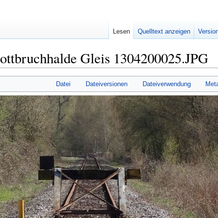
Lesen
Quelltext anzeigen
Versio
ottbruchhalde Gleis 1304200025.JPG
Datei
Dateiversionen
Dateiverwendung
Met