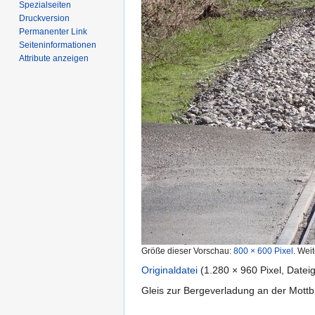
Spezialseiten
Druckversion
Permanenter Link
Seiten­­informationen
Attribute anzeigen
Größe dieser Vorschau:
800 × 600 Pixel
.
Weit
Originaldatei
‎
(1.280 × 960 Pixel, Date
Gleis zur Bergeverladung an der Mottb