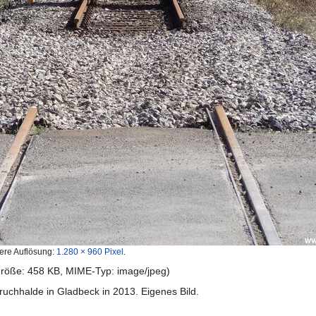
ere Auflösung:
1.280 × 960 Pixel
.
igröße: 458 KB, MIME-Typ:
image/jpeg
)
ruchhalde in Gladbeck in 2013. Eigenes Bild.