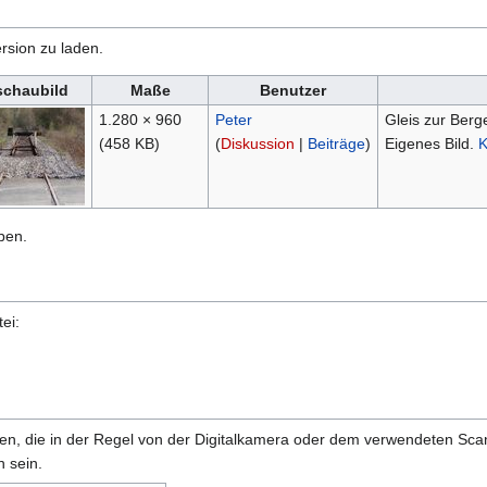
rsion zu laden.
schaubild
Maße
Benutzer
1.280 × 960
Peter
Gleis zur Berg
(458 KB)
(
Diskussion
|
Beiträge
)
Eigenes Bild.
K
ben.
ei:
onen, die in der Regel von der Digitalkamera oder dem verwendeten Sc
 sein.