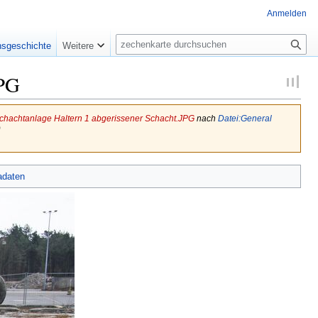
Anmelden
Suche
nsgeschichte
Weitere
JPG
chachtanlage Haltern 1 abgerissener Schacht.JPG
nach
Datei:General
)
adaten