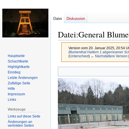
Datei
Diskussion
Datei
:
General Blumen
Version vom 20. Januar 2025, 20:54 U
Blumenthal Haltern 1 abgerissener S
Hauptseite
(
Unterschied
)
← Nächstältere Version
Schachtkarte
Highlightkarte
Zur
Zur
Einstieg
Navigation
Suche
Letzte Änderungen
springen
springen
Zufällige Seite
Hilfe
Impressum
Links
Werkzeuge
Links auf diese Seite
Änderungen an
verlinkten Seiten