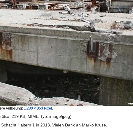
ere Auflösung:
1.280 × 853 Pixel
.
igröße: 219 KB, MIME-Typ:
image/jpeg
)
Schacht Haltern 1 in 2013. Vielen Dank an Marko Kruse.