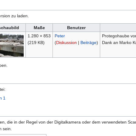
rsion zu laden.
schaubild
Maße
Benutzer
1.280 × 853
Peter
Protegohaube von
(219 KB)
(
Diskussion
|
Beiträge
)
Dank an Marko K
ben.
ei:
n 1
onen, die in der Regel von der Digitalkamera oder dem verwendeten Sc
 sein.