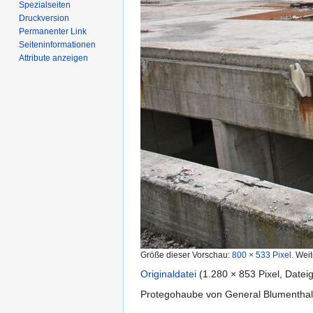
Spezialseiten
Druckversion
Permanenter Link
Seiten­­informationen
Attribute anzeigen
Größe dieser Vorschau:
800 × 533 Pixel
.
Weit
Originaldatei
‎
(1.280 × 853 Pixel, Date
Protegohaube von General Blumenthal 