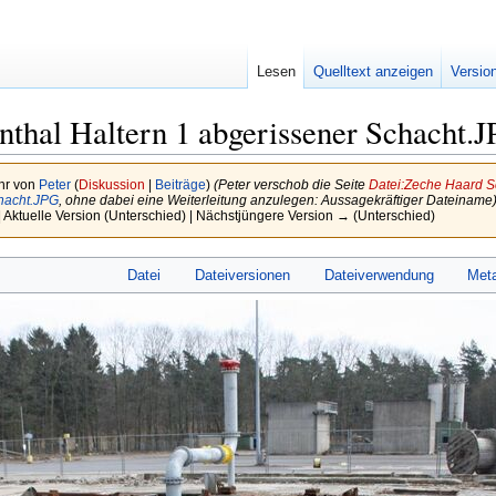
Lesen
Quelltext anzeigen
Versio
thal Haltern 1 abgerissener Schacht.
hr von
Peter
(
Diskussion
|
Beiträge
)
(Peter verschob die Seite
Datei:Zeche Haard S
chacht.JPG
, ohne dabei eine Weiterleitung anzulegen: Aussagekräftiger Dateiname
| Aktuelle Version (Unterschied) | Nächstjüngere Version → (Unterschied)
Datei
Dateiversionen
Dateiverwendung
Met