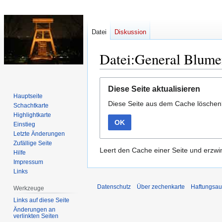
Datei
Diskussion
Datei:General Blume
Zur
Zur
Diese Seite aktualisieren
Navigation
Suche
Hauptseite
Diese Seite aus dem Cache lösche
springen
springen
Schachtkarte
Highlightkarte
OK
Einstieg
Letzte Änderungen
Zufällige Seite
Leert den Cache einer Seite und erzwin
Hilfe
Impressum
Links
Datenschutz
Über zechenkarte
Haftungsau
Werkzeuge
Links auf diese Seite
Änderungen an
verlinkten Seiten