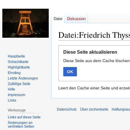
Datei
Diskussion
Datei:Friedrich Thys
Zur
Zur
Diese Seite aktualisieren
Navigation
Suche
Hauptseite
Diese Seite aus dem Cache lösche
springen
springen
Schachtkarte
Highlightkarte
OK
Einstieg
Letzte Änderungen
Zufällige Seite
Leert den Cache einer Seite und erzwin
Hilfe
Impressum
Links
Datenschutz
Über zechenkarte
Haftungsau
Werkzeuge
Links auf diese Seite
Änderungen an
verlinkten Seiten