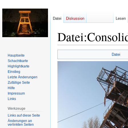
Datei
Diskussion
Lesen
Datei
:
Consoli
Zur
Zur
Datei
Hauptseite
Navigation
Suche
Schachtkarte
springen
springen
Highlightkarte
Einstieg
Letzte Änderungen
Zufällige Seite
Hilfe
Impressum
Links
Werkzeuge
Links auf diese Seite
Änderungen an
verlinkten Seiten