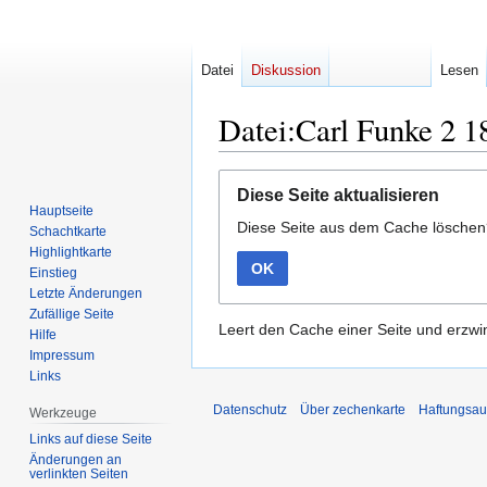
Datei
Diskussion
Lesen
Datei:Carl Funke 2 1
Zur
Zur
Diese Seite aktualisieren
Navigation
Suche
Hauptseite
Diese Seite aus dem Cache lösche
springen
springen
Schachtkarte
Highlightkarte
OK
Einstieg
Letzte Änderungen
Zufällige Seite
Leert den Cache einer Seite und erzwin
Hilfe
Impressum
Links
Datenschutz
Über zechenkarte
Haftungsau
Werkzeuge
Links auf diese Seite
Änderungen an
verlinkten Seiten